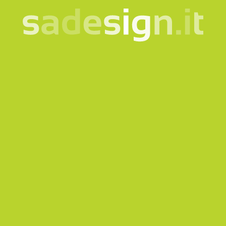
La nostra newsletter –
idee nuove ogni martedì,
già letta da 10.000
persone
email
Iscriviti
Acconsento al trattamento dei miei dati secondo la
nota
informativa
Prodotti
Quicklink
Abbigliamento e Accessori
Corporate
Borse e Zaini
Bookshop
Bottiglie e Tazze
Gadget per musei