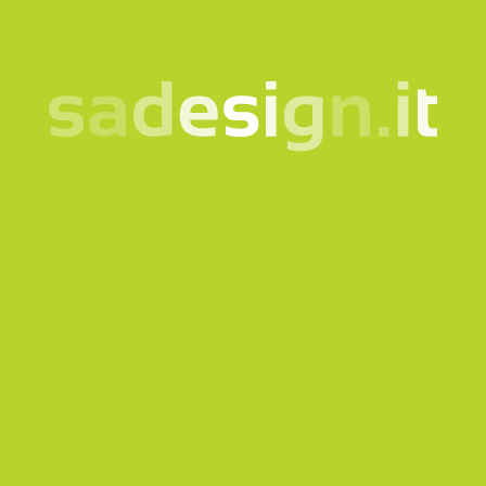
Anfrage senden
Unsere Newsletter –
jeden Dienstag neue
Ideen, schon von 10.000
gelesen
e-mail
Abonnieren
Ich willige in die Verarbeitung meiner Daten gemäß der
informationshinweis
ein.