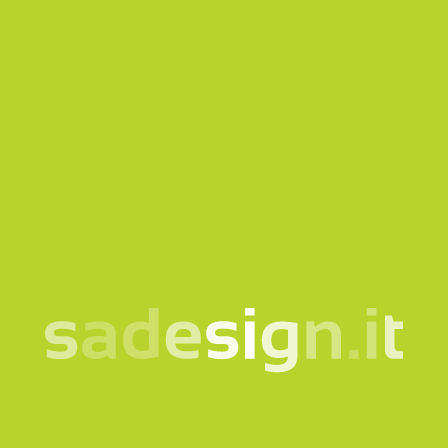
Questo sito è protetto da reCAPTCHA e si applicano
la
Privacy policy
e i
Termini di servizio
di Google.
Invia richiesta
La nostra newsletter –
idee nuove ogni martedì,
già letta da 10.000
persone
email
Iscriviti
Acconsento al trattamento dei miei dati secondo la
nota