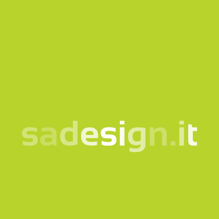
La nostra newsletter –
idee nuove ogni martedì,
già letta da 10.000
persone
email
Iscriviti
Acconsento al trattamento dei miei dati secondo la
nota
informativa
Prodotti
Quicklink
Abbigliamento e Accessori
Corporate
Borse e Zaini
Bookshop
Bottiglie e Tazze
Gadget per musei