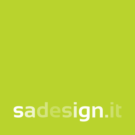
Acconsento al trattamento dei miei dati secondo
la
nota informativa
Voglio iscrivermi alla Newsletter
Questo sito è protetto da reCAPTCHA e si applicano
la
Privacy policy
e i
Termini di servizio
di Google.
Invia richiesta
La nostra newsletter –
idee nuove ogni martedì,
già letta da 10.000
persone
email