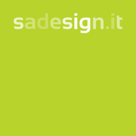
mente? Parliamone.
info@sadesign.it
nome e cognome
email
telefono
scrivici il motivo del contatto
*Campi obbligatori
Acconsento al trattamento dei miei dati secondo
la
nota informativa
Voglio iscrivermi alla Newsletter
Questo sito è protetto da reCAPTCHA e si applicano
la
Privacy policy
e i
Termini di servizio
di Google.
Invia richiesta