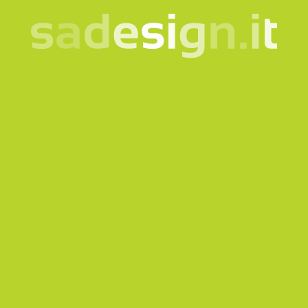
La nostra newsletter –
idee nuove ogni martedì,
già letta da 10.000
persone
email
Iscriviti
Acconsento al trattamento dei miei dati secondo la
nota
informativa
Prodotti
Quicklink
Abbigliamento e Accessori
Corporate
Borse e Zaini
Bookshop
Bottiglie e Tazze
Gadget per musei