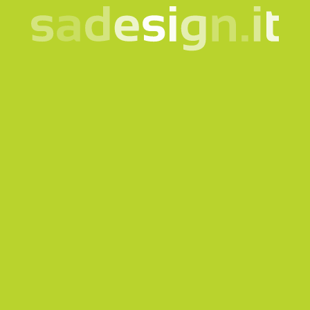
nome e cognome
email
telefono
scrivici il motivo del contatto
*Campi obbligatori
Acconsento al trattamento dei miei dati secondo
la
nota informativa
Voglio iscrivermi alla Newsletter
Questo sito è protetto da reCAPTCHA e si applicano
la
Privacy policy
e i
Termini di servizio
di Google.
Invia richiesta