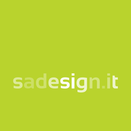
La nostra newsletter –
idee nuove ogni martedì,
già letta da 10.000
persone
email
Iscriviti
Acconsento al trattamento dei miei dati secondo la
nota
informativa
Prodotti
Quicklink
Abbigliamento e Accessori
Corporate
Borse e Zaini
Bookshop