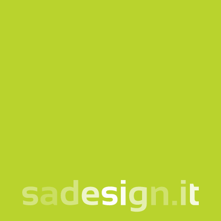
*Campi obbligatori
Acconsento al trattamento dei miei dati secondo
la
nota informativa
Voglio iscrivermi alla Newsletter
Questo sito è protetto da reCAPTCHA e si applicano
la
Privacy policy
e i
Termini di servizio
di Google.
Invia richiesta
La nostra newsletter –
idee nuove ogni martedì,
già letta da 10.000
persone