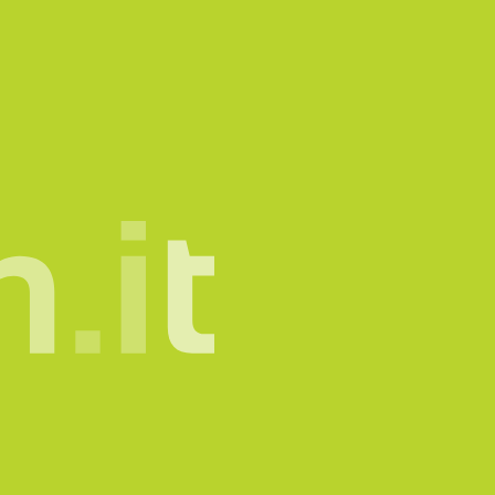
mone.
info@sadesign.it