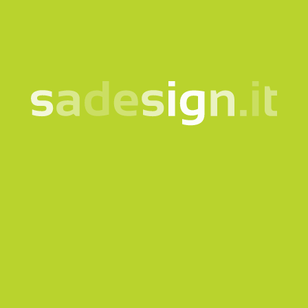
Acconsento al trattamento dei miei dati secondo
la
nota informativa
Voglio iscrivermi alla Newsletter
Questo sito è protetto da reCAPTCHA e si applicano
la
Privacy policy
e i
Termini di servizio
di Google.
Invia richiesta
La nostra newsletter –
idee nuove ogni martedì,
già letta da 10.000
persone
email