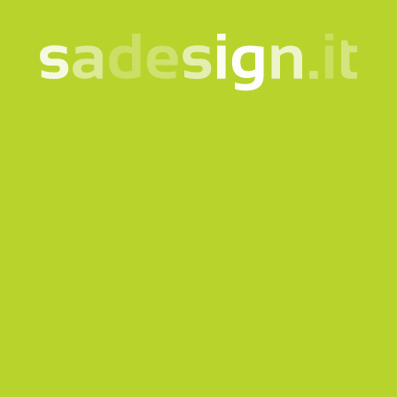
La nostra newsletter –
idee nuove ogni martedì,
già letta da 10.000
persone
email
Iscriviti
Acconsento al trattamento dei miei dati secondo la
nota
informativa
Prodotti
Quicklink
Abbigliamento e Accessori
Corporate