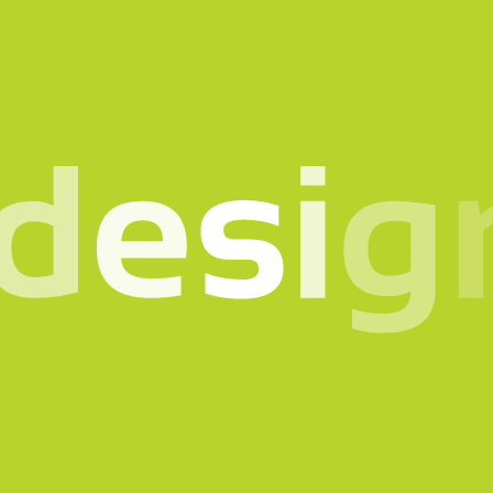
o in mente? Parlia
scrivici il motivo del con