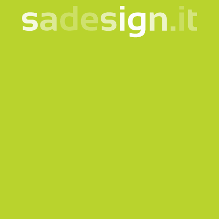
La nostra newsletter –
idee nuove ogni martedì,
già letta da 10.000
persone
email
Iscriviti
Acconsento al trattamento dei miei dati secondo la
nota
informativa
Prodotti
Quicklink
Abbigliamento e Accessori
Corporate
Borse e Zaini
Bookshop
Bottiglie e Tazze
Gadget per musei
Gadget ecologici e sostenibili
Welcome Kit