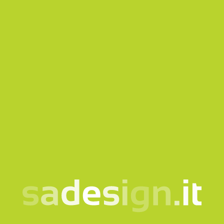
*Campi obbligatori
Acconsento al trattamento dei miei dati secondo
la
nota informativa
Voglio iscrivermi alla Newsletter
Questo sito è protetto da reCAPTCHA e si applicano
la
Privacy policy
e i
Termini di servizio
di Google.
Invia richiesta
La nostra newsletter –
idee nuove ogni martedì,
già letta da 10.000
persone