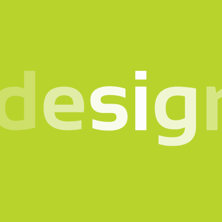
o in mente? Parlia
scrivici il motivo del con