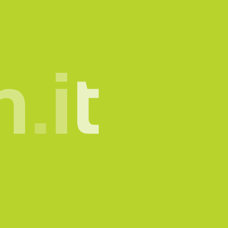
mone.
info@sadesign.it
tatto