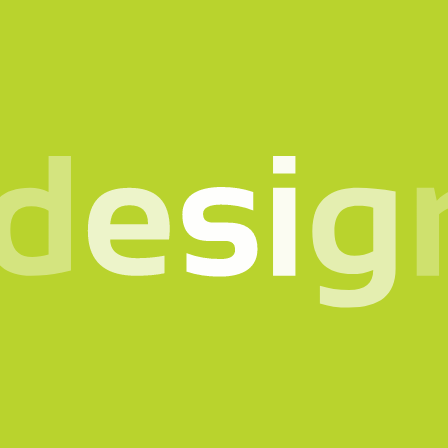
o in mente? Parlia
scrivici il motivo del con