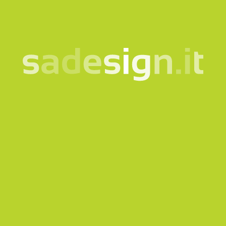
Voglio iscrivermi alla Newsletter
Questo sito è protetto da reCAPTCHA e si applicano
la
Privacy policy
e i
Termini di servizio
di Google.
Invia richiesta
La nostra newsletter –
idee nuove ogni martedì,
già letta da 10.000
persone
email
Iscriviti