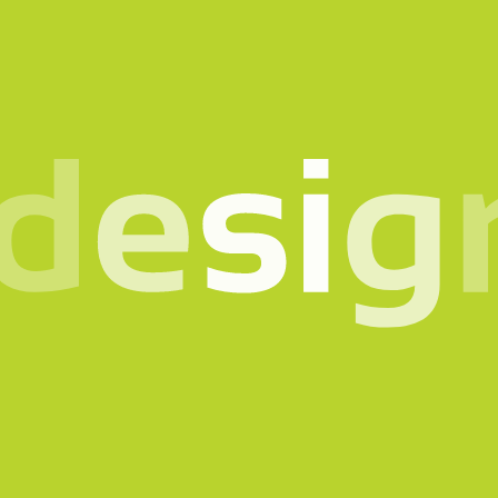
o in mente? Parlia
scrivici il motivo del con