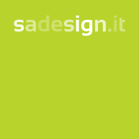
La nostra newsletter –
idee nuove ogni martedì,
già letta da 10.000
persone
email
Iscriviti
Acconsento al trattamento dei miei dati secondo la
nota
informativa
Prodotti
Quicklink