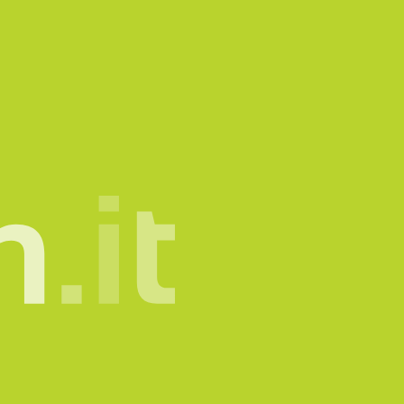
mone.
info@sadesign.it