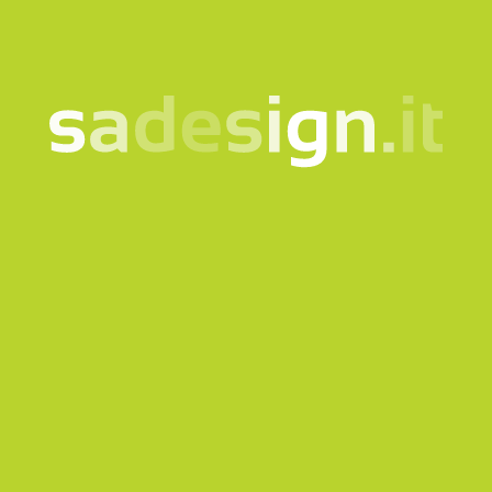
Questo sito è protetto da reCAPTCHA e si applicano
la
Privacy policy
e i
Termini di servizio
di Google.
Invia richiesta
La nostra newsletter –
idee nuove ogni martedì,
già letta da 10.000
persone
email
Iscriviti