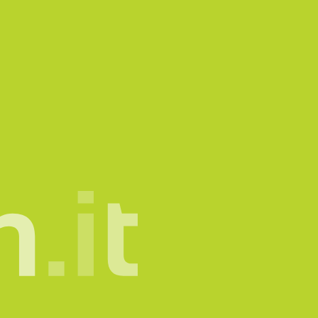
mone.
info@sadesign.it