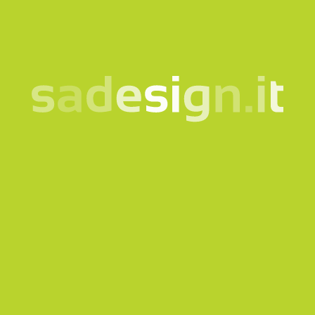
la
nota informativa
Voglio iscrivermi alla Newsletter
Questo sito è protetto da reCAPTCHA e si applicano
la
Privacy policy
e i
Termini di servizio
di Google.
Invia richiesta
La nostra newsletter –
idee nuove ogni martedì,
già letta da 10.000
persone
email