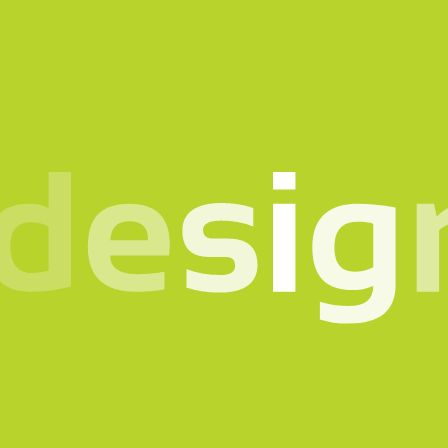
o in mente? Parlia
scrivici il motivo del con