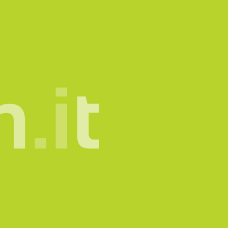
mone.
info@sadesign.it
tatto