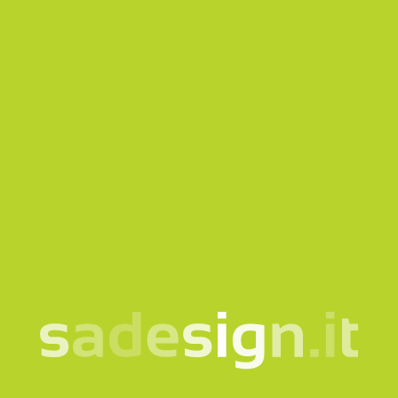
der
informationshinweis
ein.
Newsletter abonnieren
Diese Website ist durch reCAPTCHA geschützt und es
gelten die
Privacy policy
und
Nutzungsbedingungen
von
Google.
Anfrage senden
Unsere Newsletter –
jeden Dienstag neue
Ideen, schon von 10.000
gelesen
e-mail