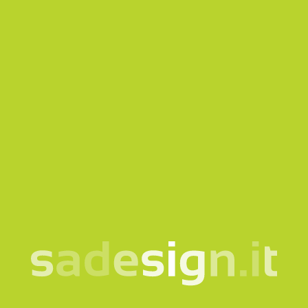
der
informationshinweis
ein.
Newsletter abonnieren
Diese Website ist durch reCAPTCHA geschützt und es
gelten die
Privacy policy
und
Nutzungsbedingungen
von
Google.
Anfrage senden
Unsere Newsletter –
jeden Dienstag neue
Ideen, schon von 10.000
gelesen
e-mail