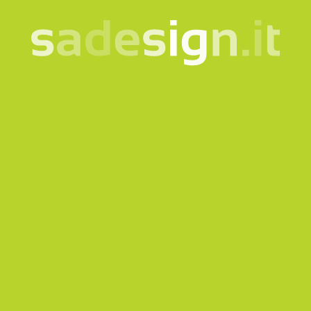
Unsere Newsletter –
jeden Dienstag neue
Ideen, schon von 10.000
gelesen
e-mail
Abonnieren
Ich willige in die Verarbeitung meiner Daten gemäß der
informationshinweis
ein.
Produkte
Quicklink
Bekleidung und Accessoires
Corporate
Taschen und Rucksäcke
Museumsshop
Flaschen und Tassen
Gadgets für Museen