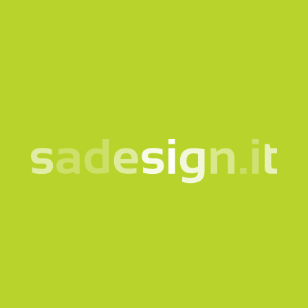
Ideen, schon von 10.000
gelesen
e-mail
Abonnieren
Ich willige in die Verarbeitung meiner Daten gemäß der
informationshinweis
ein.
Produkte
Quicklink
Bekleidung und Accessoires
Corporate
Taschen und Rucksäcke
Museumsshop
Flaschen und Tassen
Gadgets für Museen
Ökologische und nachhaltige
Welcome Kit
Gadgets
Tailormade
Technologie
Nachhaltigkeit
Büro
Zertifizierung
Veranstaltungen
Managementsystem
Haus
Nachhaltigkeitsbericht