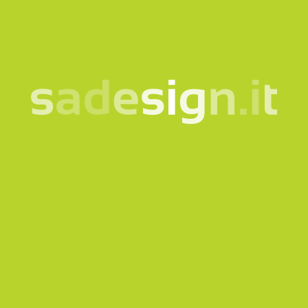
Newsletter abonnieren
Diese Website ist durch reCAPTCHA geschützt und es
gelten die
Privacy policy
und
Nutzungsbedingungen
von
Google.
Anfrage senden
Unsere Newsletter –
jeden Dienstag neue
Ideen, schon von 10.000
gelesen
e-mail