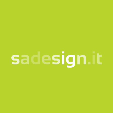
telefon
schreiben sie uns den grund ihrer
kontaktaufnahme
*Pflichtfelder
Ich willige in die Verarbeitung meiner Daten gemäß
der
informationshinweis
ein.
Newsletter abonnieren
Diese Website ist durch reCAPTCHA geschützt und es
gelten die
Privacy policy
und
Nutzungsbedingungen
von
Google.
Anfrage senden
Unsere Newsletter –
jeden Dienstag neue