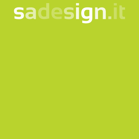
Unsere Newsletter –
jeden Dienstag neue
Ideen, schon von 10.000
gelesen
e-mail
Abonnieren
Ich willige in die Verarbeitung meiner Daten gemäß der
informationshinweis
ein.
Produkte
Quicklink
Bekleidung und Accessoires
Corporate
Taschen und Rucksäcke
Museumsshop
Flaschen und Tassen
Gadgets für Museen
Ökologische und nachhaltige
Welcome Kit
Gadgets
Tailormade