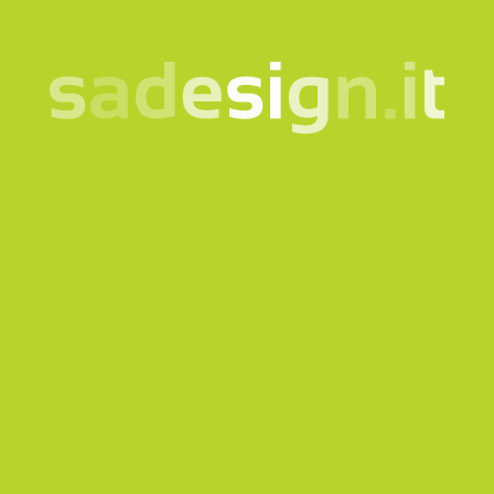
Unsere Newsletter –
jeden Dienstag neue
Ideen, schon von 10.000
gelesen
e-mail
Abonnieren
Ich willige in die Verarbeitung meiner Daten gemäß der
informationshinweis
ein.
Produkte
Quicklink