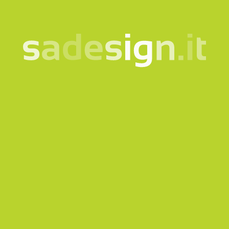
Unsere Newsletter –
jeden Dienstag neue
Ideen, schon von 10.000
gelesen
e-mail
Abonnieren
Ich willige in die Verarbeitung meiner Daten gemäß der
informationshinweis
ein.